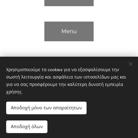
Menu
Επικοινωνία
Χρησιμοποιούμε τα cookies για να εξασφαλίσουμε την
σωστή λειτουργία και ασφάλεια των ιστοσελίδων μας και
για να σας προσφέρουμε την καλύτερη δυνατή εμπειρία
χρήσης.
Οι εικόνες παρέχονται από το
Pexels
Αποδοχή μόνο των απαραίτητων
Cookies
Γλώσσες
Αποδοχή όλων
Ελληνικά
English