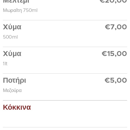
Μελτέμι
€20,00
Μωραΐτη 750ml
Xύμα
€7,00
500ml
Xύμα
€15,00
1lt
Ποτήρι
€5,00
Μεζούρα
Κόκκινα